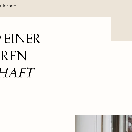
ulernen.
N
EINER
REN
HAFT